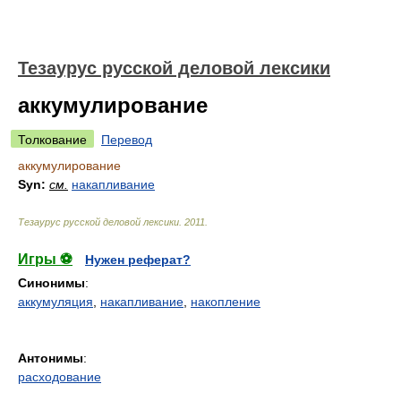
Тезаурус русской деловой лексики
аккумулирование
Толкование
Перевод
аккумулирование
Syn:
см.
накапливание
Тезаурус русской деловой лексики
.
2011
.
Игры ⚽
Нужен реферат?
Синонимы
:
аккумуляция
,
накапливание
,
накопление
Антонимы
:
расходование